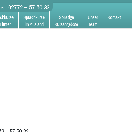
02772 – 57 50 33
ufen:
chkurse
Sprachkurse
Sonstige
Unser
Kontakt
 Firmen
im Ausland
Kursangebote
Team
772 – 57 50 33