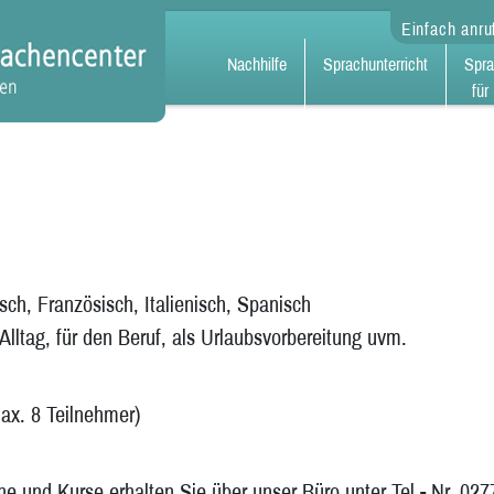
Einfach anr
Nachhilfe
Sprachunterricht
Spra
für
sch, Französisch, Italienisch, Spanisch
Alltag, für den Beruf, als Urlaubsvorbereitung uvm.
max. 8 Teilnehmer)
ne und Kurse erhalten Sie über unser Büro unter Tel.- Nr. 02